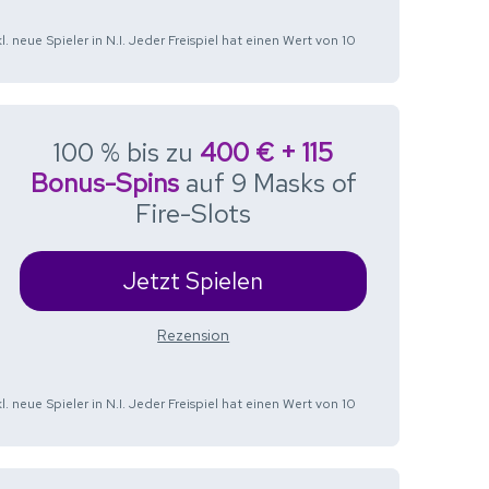
 neue Spieler in N.I. Jeder Freispiel hat einen Wert von 10
100 % bis zu
400 € + 115
Bonus-Spins
auf 9 Masks of
Fire-Slots
Jetzt Spielen
Rezension
 neue Spieler in N.I. Jeder Freispiel hat einen Wert von 10