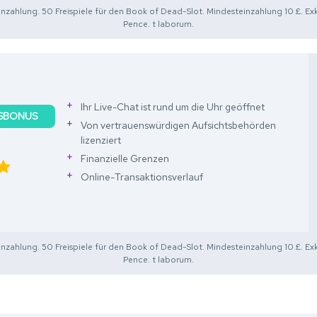
inzahlung. 50 Freispiele für den Book of Dead-Slot. Mindesteinzahlung 10 £. Exkl.
Pence. t laborum.
Ihr Live-Chat ist rund um die Uhr geöffnet
SBONUS
Von vertrauenswürdigen Aufsichtsbehörden
lizenziert
Finanzielle Grenzen
Online-Transaktionsverlauf
inzahlung. 50 Freispiele für den Book of Dead-Slot. Mindesteinzahlung 10 £. Exkl.
Pence. t laborum.