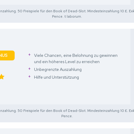
inzahlung. 50 Freispiele für den Book of Dead-Slot. Mindesteinzahlung 10 £. Exkl.
Pence. t laborum.
NUS
Viele Chancen, eine Belohnung zu gewinnen
und ein höheres Level zu erreichen
Unbegrenzte Auszahlung
Hilfe und Unterstützung
inzahlung. 50 Freispiele für den Book of Dead-Slot. Mindesteinzahlung 10 £. Exkl.
Pence.