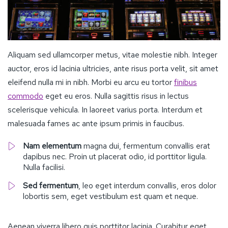
Aliquam sed ullamcorper metus, vitae molestie nibh. Integer
auctor, eros id lacinia ultricies, ante risus porta velit, sit amet
eleifend nulla mi in nibh. Morbi eu arcu eu tortor
finibus
commodo
eget eu eros. Nulla sagittis risus in lectus
scelerisque vehicula. In laoreet varius porta. Interdum et
malesuada fames ac ante ipsum primis in faucibus.
Nam elementum
magna dui, fermentum convallis erat
dapibus nec. Proin ut placerat odio, id porttitor ligula.
Nulla facilisi.
Sed fermentum
, leo eget interdum convallis, eros dolor
lobortis sem, eget vestibulum est quam et neque.
Aenean viverra libero quis porttitor lacinia. Curabitur eget