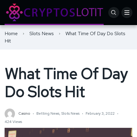
Home
Slots News
What Time Of Day Do Slots
Hit
What Time Of Day
Do Slots Hit
Casino
Betting News
,
Slots News
February 3, 2022
424 Views