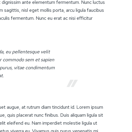
et dignissim ante elementum fermentum. Nunc luctus
 sagittis, nisl eget mollis porta, arcu ligula faucibus
ulis fermentum. Nunc eu erat ac nisi efficitur
a, eu pellentesque velit
tur commodo sem et sapien
s purus, vitae condimentum
t.
quet augue, at rutrum diam tincidunt id. Lorem ipsum
e, quis placerat nunc finibus. Duis aliquam ligula sit
elit eleifend eu. Nam imperdiet molestie ligula ut
us viverra eu. Vivamus quis purus venenatis mi