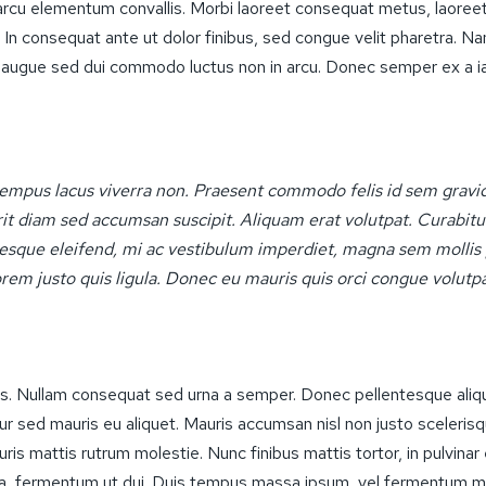
arcu elementum convallis. Morbi laoreet consequat metus, laore
. In consequat ante ut dolor finibus, sed congue velit pharetra. Nam
s augue sed dui commodo luctus non in arcu. Donec semper ex a iac
 tempus lacus viverra non. Praesent commodo felis id sem gravid
it diam sed accumsan suscipit. Aliquam erat volutpat. Curabi
tesque eleifend, mi ac vestibulum imperdiet, magna sem molli
orem justo quis ligula. Donec eu mauris quis orci congue volutpa
tellus. Nullam consequat sed urna a semper. Donec pellentesque ali
tur sed mauris eu aliquet. Mauris accumsan nisl non justo scelerisqu
s mattis rutrum molestie. Nunc finibus mattis tortor, in pulvinar 
, fermentum ut dui. Duis tempus massa ipsum, vel fermentum met