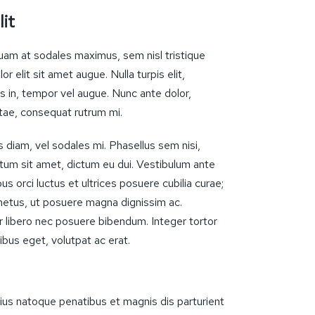
lit
am at sodales maximus, sem nisl tristique
r elit sit amet augue. Nulla turpis elit,
s in, tempor vel augue. Nunc ante dolor,
tae, consequat rutrum mi.
diam, vel sodales mi. Phasellus sem nisi,
ctum sit amet, dictum eu dui. Vestibulum ante
us orci luctus et ultrices posuere cubilia curae;
metus, ut posuere magna dignissim ac.
libero nec posuere bibendum. Integer tortor
nibus eget, volutpat ac erat.
arius natoque penatibus et magnis dis parturient