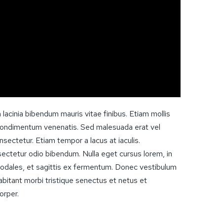
n lacinia bibendum mauris vitae finibus. Etiam mollis
lis condimentum venenatis. Sed malesuada erat vel
nsectetur. Etiam tempor a lacus at iaculis.
ectetur odio bibendum. Nulla eget cursus lorem, in
 sodales, et sagittis ex fermentum. Donec vestibulum
bitant morbi tristique senectus et netus et
orper.