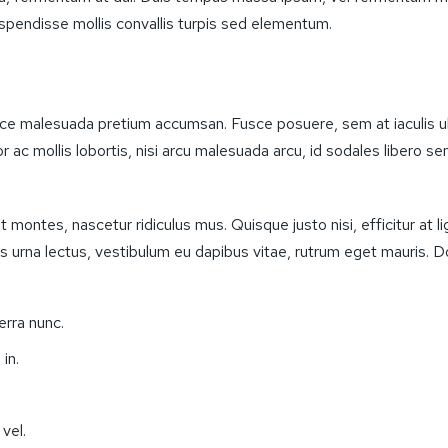
uspendisse mollis convallis turpis sed elementum.
usce malesuada pretium accumsan. Fusce posuere, sem at iaculis ul
c mollis lobortis, nisi arcu malesuada arcu, id sodales libero sem a
 montes, nascetur ridiculus mus. Quisque justo nisi, efficitur at 
urna lectus, vestibulum eu dapibus vitae, rutrum eget mauris. Do
erra nunc.
in.
vel.