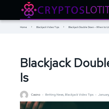
Home
Blackjack Video Tips
Blackjack Double Down – When to Use
Blackjack Doubl
Is
Casino
Betting News
,
Blackjack Video Tips
January