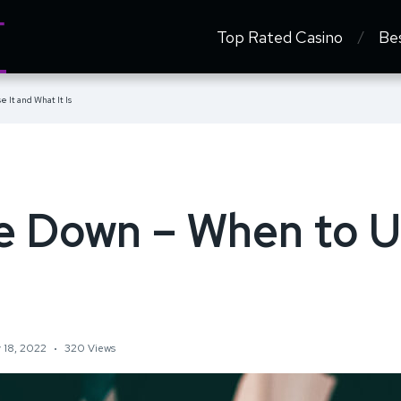
Top Rated Casino
Be
 It and What It Is
e Down – When to Us
 18, 2022
320 Views