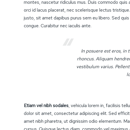
montes, nascetur ridiculus mus. Duis commodo quis 
orci id lacus placerat, nec scelerisque lectus tristique
justo, sit amet dapibus purus sem eu libero. Sed qui
congue. Curabitur nec iaculis ante.
In posuere est eros, in
rhoncus. Aliquam hendrer
vestibulum varius. Pellen
l
Etiam vel nibh sodales
, vehicula lorem in, facilisis 
dolor sit amet, consectetur adipiscing elit. Sed effici
amet nibh pharetra, ut dignissim odio elementum. Mauri
cursus. Quisque lectus diam, commodo vel maximus a