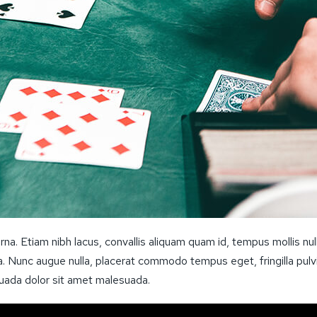
na. Etiam nibh lacus, convallis aliquam quam id, tempus mollis null
ula. Nunc augue nulla, placerat commodo tempus eget, fringilla pulv
suada dolor sit amet malesuada.