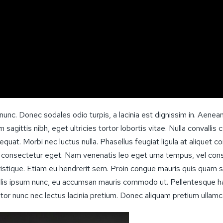
 nunc. Donec sodales odio turpis, a lacinia est dignissim in. Aenea
 sagittis nibh, eget ultricies tortor lobortis vitae. Nulla conval
uat. Morbi nec luctus nulla. Phasellus feugiat ligula at aliquet co
 consectetur eget. Nam venenatis leo eget urna tempus, vel cons
 tristique. Etiam eu hendrerit sem. Proin congue mauris quis quam
ulis ipsum nunc, eu accumsan mauris commodo ut. Pellentesque ha
or nunc nec lectus lacinia pretium. Donec aliquam pretium ullamc